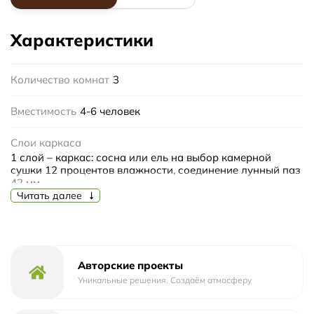
Характеристики
Количество комнат
3
Вместимость
4-6 человек
Слои каркаса
1 слой – каркас: сосна или ель на выбор камерной
сушки 12 процентов влажности, соединение лунный паз
42 мм
Читать далее
2 слой – теплоизоляционный: фольгированная
теплоизоляция по всему периметру бани
(дополнительная услуга)
3 слой – вентиляционный: воздушный зазор
выполненный при помощи контр рейки.
Авторские проекты
4 слой – отделочный: Вагонка липа, осина, ольха, кедр
Уникальные решения. Создаём атмосферу
дополнительная услуга.