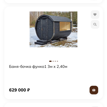
Здесь нет посредников и переплат, а транспортная
логистика проста, прозрачна и понятна клиентам.
Предлагаем
Утепление (используем утеплитель Роквул,
проложенный между внешним слоем и внутренней
вагонкой), фольгированную паро- и
гидроизоляцию. Это – залог круглогодичного
использования бани, предполагает быстрый нагрев,
медленное остывание, экономию топлива.
Обшивка парилки на выбор: ольхой, липой, осиной.
Баня-бочка функо1 3м x 2,40м
Полок из абаша (африканского дуба), древесина
которого устойчива к воздействию высоких
температур. Лежаки из абаша остаются приятно
629 000
₽
тёплыми даже в самой горячей атмосфере парной.
Диаметр бани бочки два с половиной метра, ровный
пол без трапиков. Гарантия комфортного