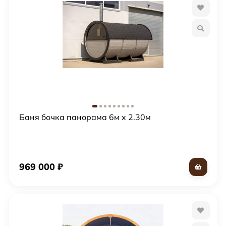
перемещения внутри бани в полный рост.
Гигиенично, удобно как в душевой кабине: слив с
поддоном.
Светло, энергосберегающе: окна со стеклопакетами.
Несмотря на то, что баня имеет форму бочки, она не
имеет отношения к конструкциям, оснащённым
бондарными замками, которые надо регулировать с
наступлением каждого нового сезона. Здесь не так:
Баня бочка панорама 6м x 2.30м
установили и забыли (по-хорошему).
Сделаем, доставим, установим
баню бочку по цене в Москве без переплат;
969 000
₽
с гарантией Эко-Сауны на все изделия – 2 года.
Создаём авторские проекты мобильных банных
конструкций в стиле модерн. Ознакомьтесь новыми
моделями
бань бочек Парус
под ключ, открывающий