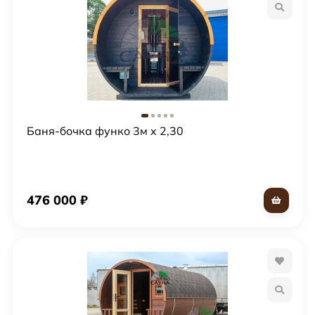
богатую кладовую исконно русских традиций,
воплощённых в совершенстве европейских банных
технологий.
Баня-бочка функо 3м x 2,30
476 000
₽