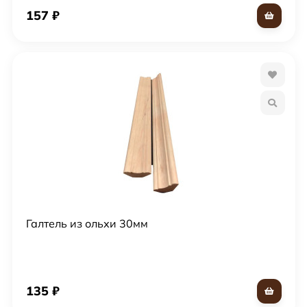
157
₽
Галтель из ольхи 30мм
135
₽