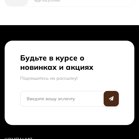
Кровля
Крыша из гибкой черепицы
круглосуточно
shinglas . Цвета коричневый,
красный, зеленый на выбор
Обручи
из нержавеющей стали и
регулировкой
Будьте в курсе о
Дверь
Входная дверь деревянная
Деревянная дверь со стеклом в
новинках и акциях
парилку
Подпишитесь на рассылкy!
ПЕЧНОЙ
Дровяная печь Банная печь
УЗЕЛ
ВЕЗУВИЙ Оптимум, Harvia m1,
конвектика колибри - на выбор.
Объем парильного помещения:
14 м3. Пожаробезопасное
многослойное основание-
сэндвич под печь из