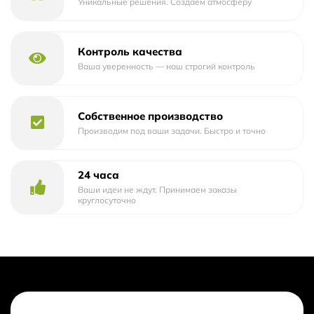
4 слой – отделочный: Вагонка липа, осина, ольха, кедр
Уникальные решения. Создаём атмосферу
дополнительная услуга.
Размеры сауны
2.20м 3м
Контроль качества
Ваша уверенность — наш строгий контроль
Размер
6м x3м
ПЕЧНОЙ УЗЕЛ
Собственное производство
Дровяная печь Банная печь ВЕЗУВИЙ СКИФ ДТ-3 С
Производим под ваши задачи. Быстро и точно
Объем парильного помещения: 14 м3
Защита от нагрева из минерита
24 часа
Камни для печи 80 кг
Ваши идеи не ждут. Принимаем заказы
Ограждение вокруг печи
круглосуточно
ДЫМОХОД
Дымоход в сборе Бак 55 л для воды
ППУ пожара безопасный узел 40x40 под дымоход из
нержавеющей стали, термоизоляции
Дефлектор искрогаситель на дымоход