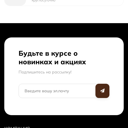
круглосуточно
коричневый, красный, зеленый на выбор
Дверь
Входная дверь Пластиковая дверь ламинированная
Межкомнатная дверь из массива порта - 21 СР
Санузел
Унитаз с раковиной
Будьте в курсе о
Моечное отделение
Душевая кабина со смесителем и
новинках и акциях
краном
Подпишитесь на рассылкy!
Наружная покраска
Американское масло varathane
Электрика
Комплект для защиты от удара
электрическим током Диф узо , розетка двойная ,
светильники в комнату отдыха и в моечном отделение.