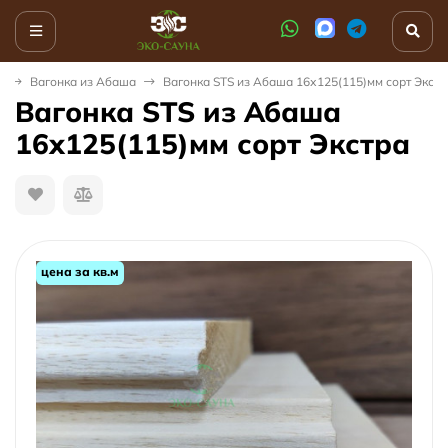
ш
Вагонка из Абаша
Вагонка STS из Абаша 16х125(115)мм сорт Экстр
Вагонка STS из Абаша
16х125(115)мм сорт Экстра
цена за кв.м