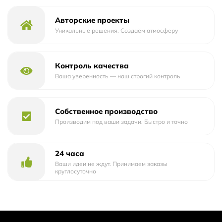
Толщина
16 мм
Авторские проекты
Сорт
Экстра
Уникальные решения. Создаём атмосферу
Контроль качества
Ваша уверенность — наш строгий контроль
Собственное производство
Производим под ваши задачи. Быстро и точно
24 часа
Ваши идеи не ждут. Принимаем заказы
круглосуточно