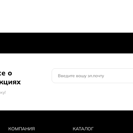
се о
акциях
кy!
КОМПАНИЯ
КАТАЛОГ