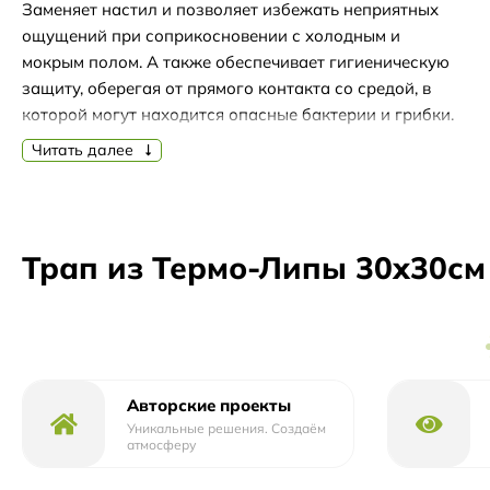
Заменяет настил и позволяет избежать неприятных
ощущений при соприкосновении с холодным и
мокрым полом. А также обеспечивает гигиеническую
защиту, оберегая от прямого контакта со средой, в
которой могут находится опасные бактерии и грибки.
Древесина не подвержена поражению гнилью и
Читать далее
плесенью, хорошо переносит условия повышенной
влажности и перепады температуры. Конструкция не
позволяет влаге задерживаться на поверхности
изделия, трап быстро высыхает после банных
Трап из Термо-Липы 30х30см
процедур.
Авторские проекты
Уникальные решения. Создаём
атмосферу