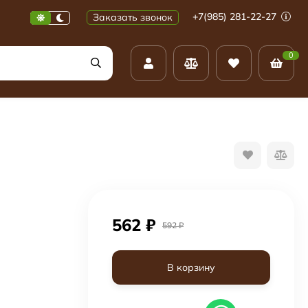
+7(985) 281-22-27
Заказать звонок
0
562
₽
592
₽
В корзину