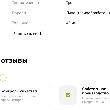
Тип материала
Трап
Порода
Липа (термообработанн
Толщина
42 мм
Материал подложки
Пластик
Читать далее
 отзывы
Собственное
Контроль качества
производство
Ваша уверенность — наш
Производим под ва
строгий контроль
Быстро и точно