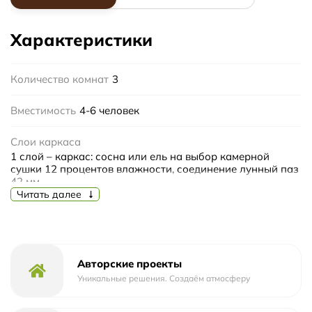
Характеристики
Количество комнат
3
Вместимость
4-6 человек
Слои каркаса
1 слой – каркас: сосна или ель на выбор камерной
сушки 12 процентов влажности, соединение лунный паз
42 мм
Читать далее
2 слой – теплоизоляционный: фольгированная
теплоизоляция по всему периметру бани
(дополнительная услуга)
3 слой – вентиляционный: воздушный зазор
выполненный при помощи контр рейки.
Авторские проекты
4 слой – отделочный: Вагонка липа, осина, ольха, кедр
Уникальные решения. Создаём атмосферу
дополнительная услуга.