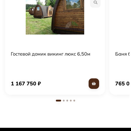
Гостевой домик викинг люкс 6,50м
Баня б
1 167 750
₽
765 